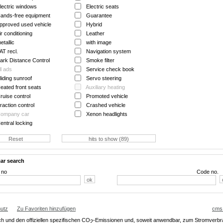
lectric windows
Electric seats
ands-free equipment
Guarantee
pproved used vehicle
Hybrid
ir conditioning
Leather
etallic
with image
AT recl.
Navigation system
ark Distance Control
Smoke filter
ll ads
Service check book
liding sunroof
Servo steering
eated front seats
Auxiliary heating
ruise control
Promoted vehicle
raction control
Crashed vehicle
ompany car
Xenon headlights
entral locking
car search
l no
Code no.
utz
Zu Favoriten hinzufügen
cms
ch und den offiziellen spezifischen CO
-Emissionen und, soweit anwendbar, zum Stromverb
2