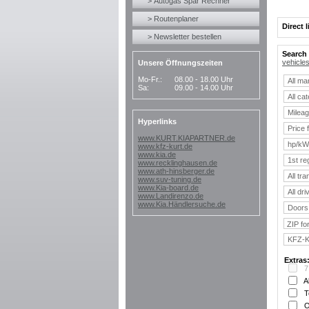
> Autogas Spar Rechner
> Routenplaner
Direct l
> Newsletter bestellen
Search 
vehicle
Unsere Öffnungszeiten
Mo-Fr.:
08.00 - 18.00 Uhr
Sa:
09.00 - 14.00 Uhr
Hyperlinks
www.KURT.KIAPARTNER.de
www.kfz-kurt.de
www.kia.de
www.recklinghausen.de
www.ath-hinsberger.de
www.suv-tuning.de
www.Kia-board.de
www.Landirenzo.de
www.Kia.Händlersuche.de
Extras
7
A
T
O