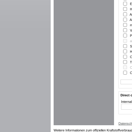
E
H
A
A
m
V
P
a
S
H
C
T
C
C
Direct 
Interna
Datensch
Weitere Informationen zum offiziellen Kraftstoffverbrau