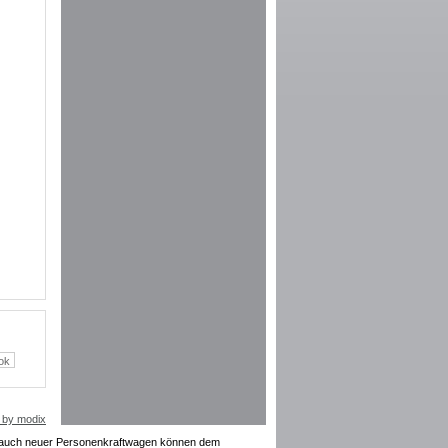
 by modix
rauch neuer Personenkraftwagen können dem