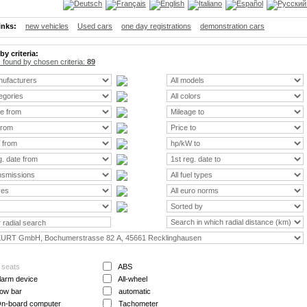
inks:
new vehicles
Used cars
one day registrations
demonstration cars
by criteria:
s found by chosen criteria:
89
:
 seats
ABS
larm device
All-wheel
ow bar
automatic
n-board computer
Tachometer