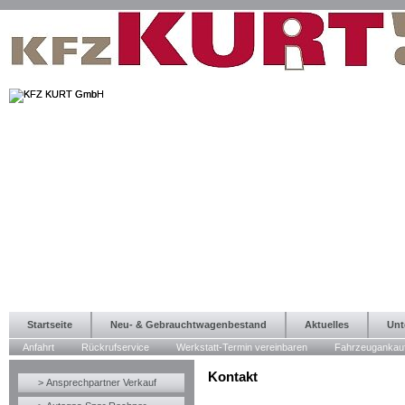
Startseite
Neu- & Gebrauchtwagenbestand
Aktuelles
Unt
Anfahrt
Rückrufservice
Werkstatt-Termin vereinbaren
Fahrzeugankau
Kontakt
> Ansprechpartner Verkauf