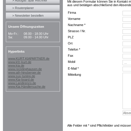
> Autogas Spar Rechner
Mit diesem Formular können Sie in Kontakt mit
aus und betätigen abschließend den Absend
> Routenplaner
Firma
> Newsletter bestellen
Vorname
Nachname *
Unsere Öffnungszeiten
Strasse / Nr.
Mo-Fr.:
08.00 - 18.00 Uhr
Sa:
09.00 - 14.00 Uhr
PLZ
Ort
Telefon *
Hyperlinks
Fax
www.KURT.KIAPARTNER.de
Mobil
www.kfz-kurt.de
www.kia.de
E-Mail *
www.recklinghausen.de
www.ath-hinsberger.de
Mitteilung
www.suv-tuning.de
www.Kia-board.de
www.Landirenzo.de
www.Kia.Händlersuche.de
Alle Felder mit * sind Pflichtfelder und müsse