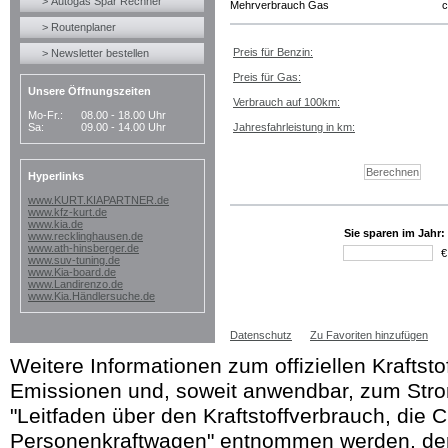
> Autogas Spar Rechner
Mehrverbrauch Gas
c
> Routenplaner
Preis für Benzin:
> Newsletter bestellen
Preis für Gas:
Unsere Öffnungszeiten
Verbrauch auf 100km:
Mo-Fr.:
08.00 - 18.00 Uhr
Sa:
09.00 - 14.00 Uhr
Jahresfahrleistung in km:
Hyperlinks
www.KURT.KIAPARTNER.de
www.kfz-kurt.de
www.kia.de
Sie sparen im Jahr:
www.recklinghausen.de
www.ath-hinsberger.de
€
www.suv-tuning.de
www.Kia-board.de
www.Landirenzo.de
www.Kia.Händlersuche.de
Datenschutz
Zu Favoriten hinzufügen
Weitere Informationen zum offiziellen Kraftst
Emissionen und, soweit anwendbar, zum Str
"Leitfaden über den Kraftstoffverbrauch, die 
Personenkraftwagen" entnommen werden, der 