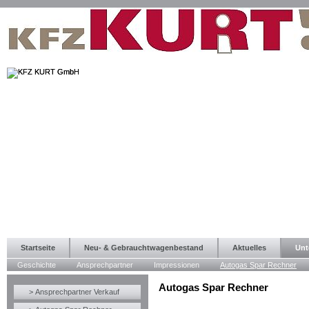
Startseite
Neu- & Gebrauchtwagenbestand
Aktuelles
Unt
Geschichte
Ansprechpartner
Impressionen
Autogas Spar Rechner
Autogas Spar Rechner
> Ansprechpartner Verkauf