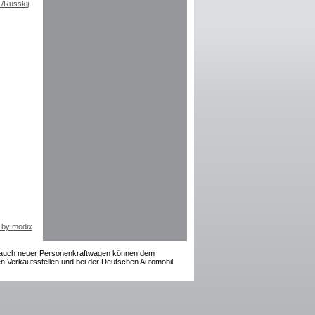
 by modix
rauch neuer Personenkraftwagen können dem
 Verkaufsstellen und bei der Deutschen Automobil