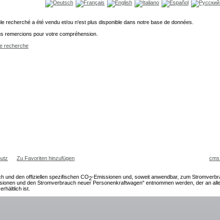
le recherché a été vendu et/ou n'est plus disponible dans notre base de données.
s remercions pour votre compréhension.
e recherche
utz
Zu Favoriten hinzufügen
cms
ch und den offiziellen spezifischen CO
-Emissionen und, soweit anwendbar, zum Stromverb
2
sionen und den Stromverbrauch neuer Personenkraftwagen" entnommen werden, der an allen
erhältlich ist.