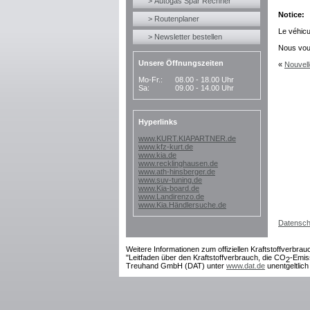
> Autogas Spar Rechner
Notice:
> Routenplaner
Le véhicu
> Newsletter bestellen
Nous vou
Unsere Öffnungszeiten
«
Nouvell
Mo-Fr.:
08.00 - 18.00 Uhr
Sa:
09.00 - 14.00 Uhr
Hyperlinks
www.KURT.KIAPARTNER.de
www.kfz-kurt.de
www.kia.de
www.recklinghausen.de
www.ath-hinsberger.de
www.suv-tuning.de
www.Kia-board.de
www.Landirenzo.de
www.Kia.Händlersuche.de
Datensch
Weitere Informationen zum offiziellen Kraftstoffverbrau
"Leitfaden über den Kraftstoffverbrauch, die CO
-Emis
2
Treuhand GmbH (DAT) unter
www.dat.de
unentgeltlich 