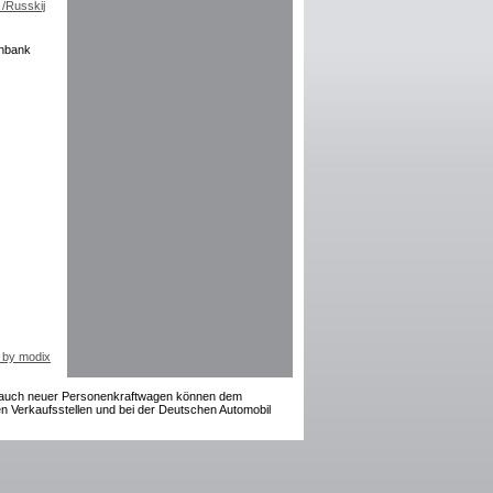
enbank
 by modix
rauch neuer Personenkraftwagen können dem
 Verkaufsstellen und bei der Deutschen Automobil