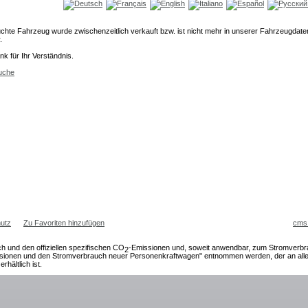
chte Fahrzeug wurde zwischenzeitlich verkauft bzw. ist nicht mehr in unserer Fahrzeugdat
.
nk für Ihr Verständnis.
uche
utz
Zu Favoriten hinzufügen
cms
ch und den offiziellen spezifischen CO
-Emissionen und, soweit anwendbar, zum Stromverb
2
sionen und den Stromverbrauch neuer Personenkraftwagen" entnommen werden, der an allen
erhältlich ist.