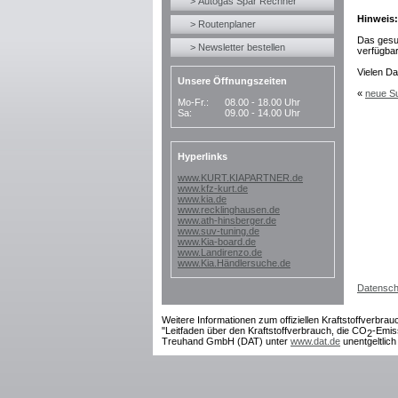
> Autogas Spar Rechner
Hinweis:
> Routenplaner
Das gesu
> Newsletter bestellen
verfügbar
Vielen Da
Unsere Öffnungszeiten
«
neue S
Mo-Fr.:
08.00 - 18.00 Uhr
Sa:
09.00 - 14.00 Uhr
Hyperlinks
www.KURT.KIAPARTNER.de
www.kfz-kurt.de
www.kia.de
www.recklinghausen.de
www.ath-hinsberger.de
www.suv-tuning.de
www.Kia-board.de
www.Landirenzo.de
www.Kia.Händlersuche.de
Datensch
Weitere Informationen zum offiziellen Kraftstoffverbrau
"Leitfaden über den Kraftstoffverbrauch, die CO
-Emis
2
Treuhand GmbH (DAT) unter
www.dat.de
unentgeltlich 