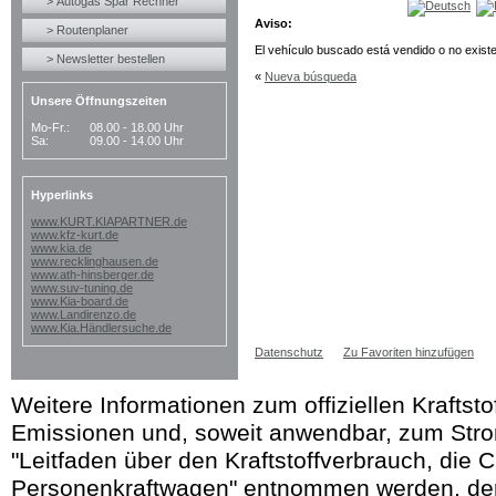
> Autogas Spar Rechner
Aviso:
> Routenplaner
El vehículo buscado está vendido o no exis
> Newsletter bestellen
«
Nueva búsqueda
Unsere Öffnungszeiten
Mo-Fr.:
08.00 - 18.00 Uhr
Sa:
09.00 - 14.00 Uhr
Hyperlinks
www.KURT.KIAPARTNER.de
www.kfz-kurt.de
www.kia.de
www.recklinghausen.de
www.ath-hinsberger.de
www.suv-tuning.de
www.Kia-board.de
www.Landirenzo.de
www.Kia.Händlersuche.de
Datenschutz
Zu Favoriten hinzufügen
Weitere Informationen zum offiziellen Kraftst
Emissionen und, soweit anwendbar, zum Str
"Leitfaden über den Kraftstoffverbrauch, die 
Personenkraftwagen" entnommen werden, der 