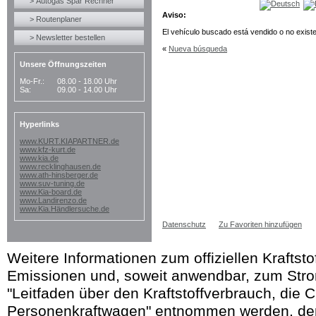
> Autogas Spar Rechner
Aviso:
> Routenplaner
El vehículo buscado está vendido o no exis
> Newsletter bestellen
«
Nueva búsqueda
Unsere Öffnungszeiten
Mo-Fr.:
08.00 - 18.00 Uhr
Sa:
09.00 - 14.00 Uhr
Hyperlinks
www.KURT.KIAPARTNER.de
www.kfz-kurt.de
www.kia.de
www.recklinghausen.de
www.ath-hinsberger.de
www.suv-tuning.de
www.Kia-board.de
www.Landirenzo.de
www.Kia.Händlersuche.de
Datenschutz
Zu Favoriten hinzufügen
Weitere Informationen zum offiziellen Kraftst
Emissionen und, soweit anwendbar, zum Str
"Leitfaden über den Kraftstoffverbrauch, die 
Personenkraftwagen" entnommen werden, der 