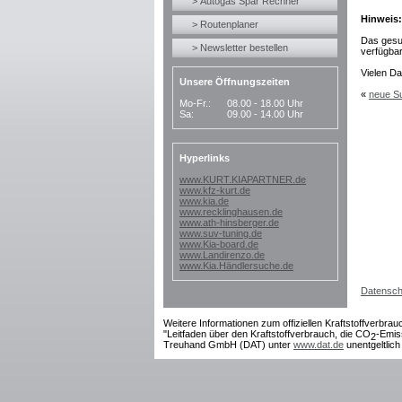
> Autogas Spar Rechner
Hinweis:
> Routenplaner
Das gesu
> Newsletter bestellen
verfügbar
Vielen Da
Unsere Öffnungszeiten
«
neue S
Mo-Fr.:
08.00 - 18.00 Uhr
Sa:
09.00 - 14.00 Uhr
Hyperlinks
www.KURT.KIAPARTNER.de
www.kfz-kurt.de
www.kia.de
www.recklinghausen.de
www.ath-hinsberger.de
www.suv-tuning.de
www.Kia-board.de
www.Landirenzo.de
www.Kia.Händlersuche.de
Datensch
Weitere Informationen zum offiziellen Kraftstoffverbrau
"Leitfaden über den Kraftstoffverbrauch, die CO
-Emis
2
Treuhand GmbH (DAT) unter
www.dat.de
unentgeltlich 