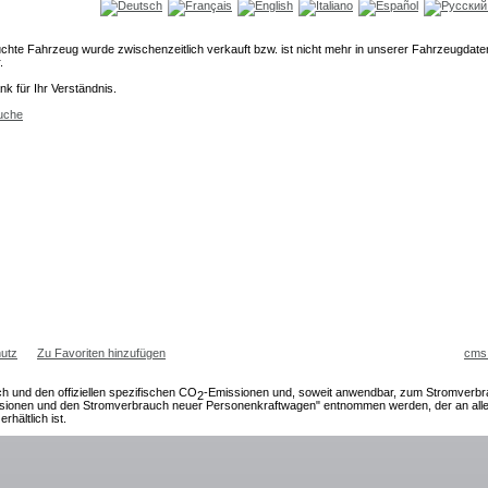
chte Fahrzeug wurde zwischenzeitlich verkauft bzw. ist nicht mehr in unserer Fahrzeugdat
.
nk für Ihr Verständnis.
uche
utz
Zu Favoriten hinzufügen
cms
ch und den offiziellen spezifischen CO
-Emissionen und, soweit anwendbar, zum Stromverb
2
sionen und den Stromverbrauch neuer Personenkraftwagen" entnommen werden, der an allen
erhältlich ist.