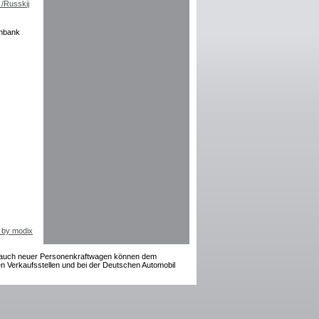
enbank
 by modix
rauch neuer Personenkraftwagen können dem
 Verkaufsstellen und bei der Deutschen Automobil