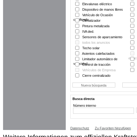
Elevalunas eléctrico
Dispositivo de manos libres
Vehículo de Ocasión
certificado
Climatizador
Pintura metalizada
IVA ded.
Sensores de aparcamiento
todos los anuncios
Techo solar
Asientos calefactados
estac
Limitador automático de
velocidad
Control de tracción
Vehículos de Empresa
Cierre centralizado
Busca directa
Número interno
Datenschutz
Zu Favoriten hinzufügen