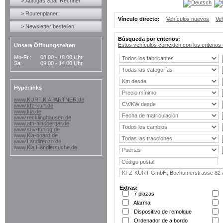
> Autogas Spar Rechner
> Routenplaner
Vínculo directo:
Vehículos nuevos
Ve
> Newsletter bestellen
Búsqueda por criterios:
Estos vehículos coinciden con los criterio
Unsere Öffnungszeiten
Mo-Fr.:
08.00 - 18.00 Uhr
Sa:
09.00 - 14.00 Uhr
Hyperlinks
www.KURT.KIAPARTNER.de
www.kfz-kurt.de
www.kia.de
www.recklinghausen.de
www.ath-hinsberger.de
www.suv-tuning.de
www.Kia-board.de
www.Landirenzo.de
www.Kia.Händlersuche.de
Extras:
7 plazas
Alarma
Dispositivo de remolque
Ordenador de a bordo