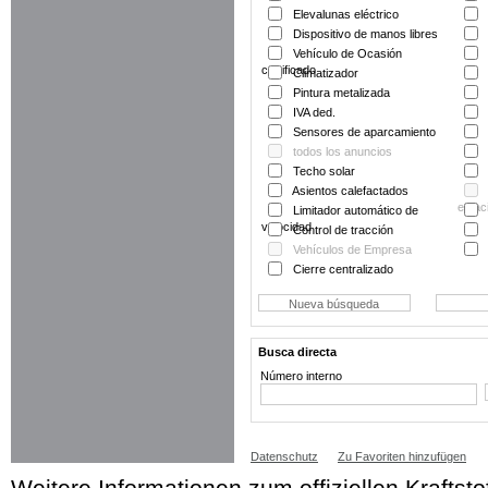
Elevalunas eléctrico
Dispositivo de manos libres
Vehículo de Ocasión
certificado
Climatizador
Pintura metalizada
IVA ded.
Sensores de aparcamiento
todos los anuncios
Techo solar
Asientos calefactados
estac
Limitador automático de
velocidad
Control de tracción
Vehículos de Empresa
Cierre centralizado
Busca directa
Número interno
Datenschutz
Zu Favoriten hinzufügen