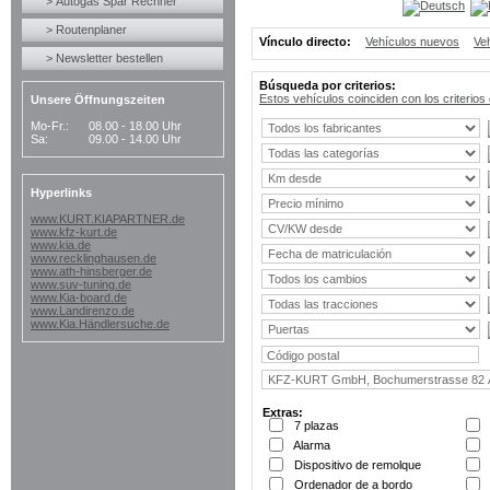
> Autogas Spar Rechner
> Routenplaner
Vínculo directo:
Vehículos nuevos
Ve
> Newsletter bestellen
Búsqueda por criterios:
Estos vehículos coinciden con los criterio
Unsere Öffnungszeiten
Mo-Fr.:
08.00 - 18.00 Uhr
Sa:
09.00 - 14.00 Uhr
Hyperlinks
www.KURT.KIAPARTNER.de
www.kfz-kurt.de
www.kia.de
www.recklinghausen.de
www.ath-hinsberger.de
www.suv-tuning.de
www.Kia-board.de
www.Landirenzo.de
www.Kia.Händlersuche.de
Extras:
7 plazas
Alarma
Dispositivo de remolque
Ordenador de a bordo